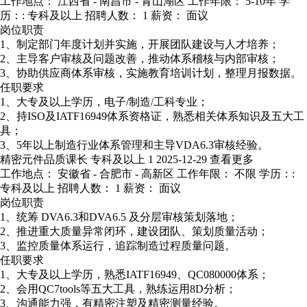
工作地点： 江西省 - 南昌市 - 青山湖区
工作年限： 5-10年
学
历：: 专科及以上
招聘人数： 1
薪资： 面议
岗位职责
1、制定部门年度计划并实施，开展团队建设与人才培养；
2、主导客户审核及问题改善，推动体系稽核与内部审核；
3、协助供应商体系审核，实施教育培训计划，整理月报数据。
任职要求
1、大专及以上学历，电子/制造/工科专业；
2、持ISO及IATF16949体系资格证，熟悉相关体系知识及五大工
具；
3、5年以上制造行业体系管理和主导VDA6.3审核经验。
精密元件品质课长
专科及以上
1
2025-12-29
查看更多
工作地点： 安徽省 - 合肥市 - 高新区
工作年限： 不限
学历：:
专科及以上
招聘人数： 1
薪资： 面议
岗位职责
1、统筹 DVA6.3和DVA6.5 及分层审核策划落地；
2、推进重大质量异常闭环，建设团队、策划质量活动；
3、监控质量体系运行，追踪制造过程质量问题。
任职要求
1、大专及以上学历，熟悉IATF16949、QC080000体系；
2、会用QC7tools等五大工具，熟练运用8D分析；
3、沟通能力强，有精密注塑及精密测量经验。