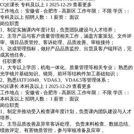
CQE课长
专科及以上
1
2025-12-29
查看更多
工作地点： 安徽省 - 合肥市 - 高新区
工作年限： 不限
学历：:
专科及以上
招聘人数： 1
薪资： 面议
岗位职责
1、制定实施课内年度计划，负责团队建设与人才培养；
2、主导产品与客户质量管理相关工作，涵盖方案策划、文件评
审、项目品质管控、客诉处理、品质改善、审核接待；
3、达成管理指标，做好产品品质监控、出货及客户端拜访，完
成其他任务。
任职要求
1、大专以上学历，机电一体化、质量管理等相关专业； 熟悉的
光学镜片基础知识、镜筒、前环等结构件加工基础知识；
2、熟悉IATF16949、VDA6.3、VDA6.5等管理体系；
SQE课长
本科及以上
1
2025-12-29
查看更多
工作地点： 安徽省 - 合肥市 - 高新区
工作年限： 不限
学历：:
本科及以上
招聘人数： 1
薪资： 面议
岗位职责
1、制定并推动受入检查课年度计划，负责课内团队建设与人才
培养。
2、主导品质改善及异常客诉处理。 负责来料检查、数据总结、
绩效评定、有害物质管控，参与审核准备及应审 。