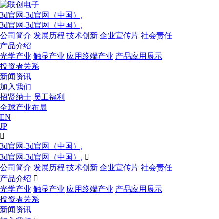
3d官网-3d官网（中国）,
3d官网-3d官网（中国）,
公司简介
发展历程
技术创新
企业宣传片
社会责任
产品介绍
光学产业
触显产业
应用终端产业
产品应用展示
投资者关系
新闻资讯
加入我们
招贤纳士
员工福利
全球产业布局
EN
JP

3d官网-3d官网（中国）,
3d官网-3d官网（中国）,

公司简介
发展历程
技术创新
企业宣传片
社会责任
产品介绍

光学产业
触显产业
应用终端产业
产品应用展示
投资者关系
新闻资讯