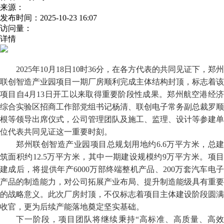
来源：
发布时间：
2025-10-23 16:07
访问量：
详情
2025年10月18日10时36分，
在各方代表的共同见证下，郑州
联创智造产业园项目一期厂房顺利完成主体结构封顶，标志着该
项目自
4月13日开工以来取得重要阶段性成果。
郑州航空港经
综合实验区招商工作部党组书记杨清、
联创电子
常务副总裁罗顺
根
等领导出席仪式，公司管理团队及施工、监理、设计等参建单
位代表共同见证这一重要时刻。
郑州联创智造产业园项目总规划用地约
6.6万平方米，总建
筑面积约12.5万平方米，其中一期建设规模约9万平方米。项目
建成
后，将
提供
年产
6000万部终端整机产品、200万套汽车电
产品的制造能力，对公司拓展产业布局、提升制造能级具有重要
的战略意义。此次厂房封顶，不仅标志着项目主体建设阶段圆满
收官，更为后续产能落地奠定坚实基础。
下一阶段，项目团队将继续秉持
“高标准、高质量、高