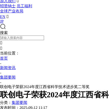
加入我们

招贤纳士
员工福利
全球产业布局
EN

JP
搜索


当前位置：
首页
-
新闻资讯
-
集团要闻
-
联创电子荣获2024年度江西省科学技术进步奖二等奖
联创电子荣获2024年度江西省
分类：
集团要闻
发布时间：
2025-09-12 11:17